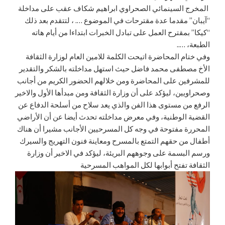
المخرج السينمائي الصحراوي ابراهيم شكاف عقب على مداخلة
“آيبان” مقدما عدة مقترحات في الموضوع …. ، لتتقدم بعد ذلك
“كيكا” بمقترح العمل على تبادل الخبرات ابتداءا من أيام هاته
الطبعة، …..
وفي ختام المحاضرة اتيحت الكلمة للامين العام لوزارة الثقافة
الأخ مصطفى محمد فاضل حيث استهل مداخلته بالشكر والتقدير
للمشرفين على المحاضرة ومن خلالهم الحضور الكريم من أجانب
وصحراويين، ليؤكد على أن وزارة الثقافة ومن مبدأها الأول والاخير
الرفع من مستوى هذا الفن والذي يعد سلاح من أسلحة الدفاع عن
القضية الوطنية، وفي معرض مداخلته تحدث أيضا عن أن الأراضي
المحررة مفتوحة في وجه كل المسرحيين الأجانب مشيرا أن هناك
أطفال من حقهم التمتع بالمسرح ومعاينة فنون التهريج والسيرك
ورسم البسمة على وجوههم البريئة، ليؤكد في الاخير أن وزارة
الثقافة تفتح أبوابها لكل المواهب المسرحية