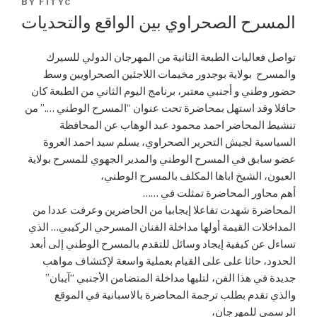
POSTED
BY
FITYC
ON
المسرح الصحراوي بين الواقع والتحديات
تواصل فعاليات الطبعة الثانية من المهرجان الدولي للسيرك
والمسرح بولاية بوجدور مخيمات اللاجئين الصحراويين وسط
حضور وطني و أجنبي معتبر، برنامج اليوم الثاني من الطبعة كان
حافلا وقد استهل بمحاضرة تحت عنوان “المسرح الوطني ….” من
تنشيط المحاضر احمد محمود عبد الوهاب عن المحافظة
السياسية لجيش التحرير الصحراوي، يسلم سيد احمد العروة
عضو سابق في المسرح الوطني والمدير الجهوي للمسرح بولاية
العيون، الشيخ اباها المكلف بالمسرح الوطني،
أهم محاور المحاضرة تمثلت في ……
المحاضرة شهدت تفاعلا إيجابيا من الحاضرين وعرفت عددا من
المداخلات القيمة أولها مداخلة الفنان المسرحي الركيبي… الذي
تساءل عن كيفية إيجاد وسائل للتقدم بالمسرح الوطني إلى أبعد
الحدود، حاثا على على القيام بعملية واسعة لإكتشاف مواهب
جديدة في هذا الفن، لتليها مداخلة المتضامن الأجنبي “آيبان”
والذي تقدم بطلب ترجمة المحاضرة بالاسبانية في الموقع
الرسمي للمهرجان،