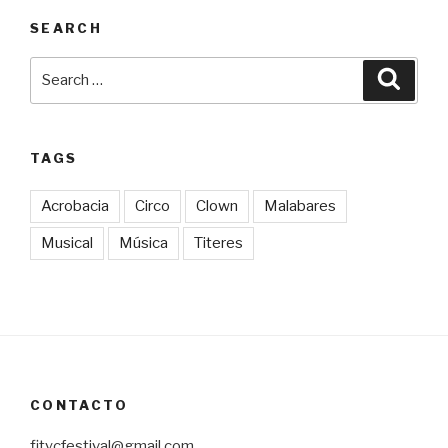
SEARCH
Search
Searc
for:
TAGS
Acrobacia
Circo
Clown
Malabares
Musical
Música
Titeres
CONTACTO
fitycfestival@gmail.com