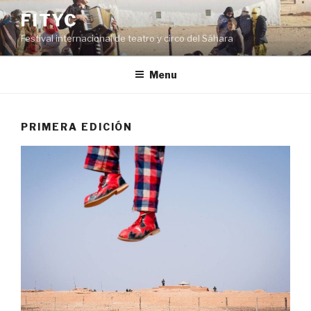
Skip
FITYC
to
Festival internacional de teatro y circo del Sáhara
content
Menu
PRIMERA EDICIÓN